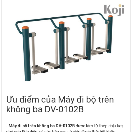
Ưu điểm của Máy đi bộ trên
không ba DV-0102B
-
Máy đi bộ trên không ba DV-0102B
được làm từ thép chịu lực,
phủ sơn tĩnh điện, có sức bền cao và chịu được thời tiết khắc