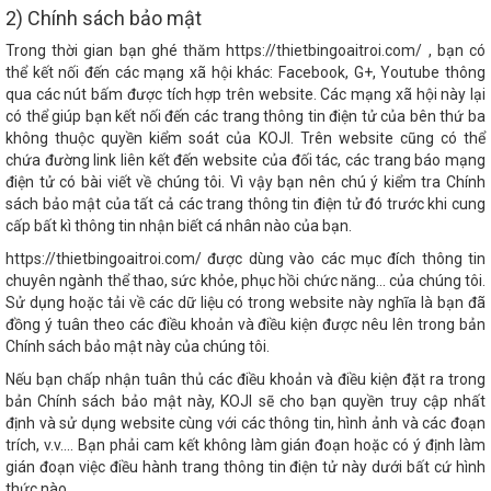
2) Chính sách bảo mật
Trong thời gian bạn ghé thăm https://thietbingoaitroi.com/ , bạn có
thể kết nối đến các mạng xã hội khác: Facebook, G+, Youtube thông
qua các nút bấm được tích hợp trên website. Các mạng xã hội này lại
có thể giúp bạn kết nối đến các trang thông tin điện tử của bên thứ ba
không thuộc quyền kiểm soát của KOJI. Trên website cũng có thể
chứa đường link liên kết đến website của đối tác, các trang báo mạng
điện tử có bài viết về chúng tôi. Vì vậy bạn nên chú ý kiểm tra Chính
sách bảo mật của tất cả các trang thông tin điện tử đó trước khi cung
cấp bất kì thông tin nhận biết cá nhân nào của bạn.
https://thietbingoaitroi.com/ được dùng vào các mục đích thông tin
chuyên ngành thể thao, sức khỏe, phục hồi chức năng… của chúng tôi.
Sử dụng hoặc tải về các dữ liệu có trong website này nghĩa là bạn đã
đồng ý tuân theo các điều khoản và điều kiện được nêu lên trong bản
Chính sách bảo mật này của chúng tôi.
Nếu bạn chấp nhận tuân thủ các điều khoản và điều kiện đặt ra trong
bản Chính sách bảo mật này, KOJI sẽ cho bạn quyền truy cập nhất
định và sử dụng website cùng với các thông tin, hình ảnh và các đoạn
trích, v.v.... Bạn phải cam kết không làm gián đoạn hoặc có ý định làm
gián đoạn việc điều hành trang thông tin điện tử này dưới bất cứ hình
thức nào.