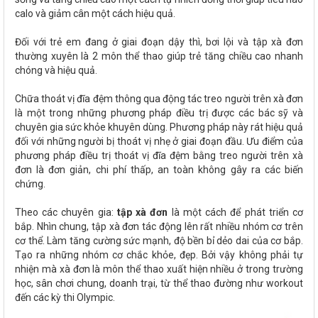
calo và giảm cân một cách hiệu quả.
Đối với trẻ em đang ở giai đoạn dậy thì, bơi lội và tập xà đơn
thường xuyên là 2 môn thể thao giúp trẻ tăng chiều cao nhanh
chóng và hiệu quả.
Chữa thoát vị đĩa đệm thông qua động tác treo người trên xà đơn
là một trong những phương pháp điều trị được các bác sỹ và
chuyên gia sức khỏe khuyên dùng. Phương pháp này rát hiệu quả
đối với những người bị thoát vị nhẹ ở giai đoạn đầu. Ưu điểm của
phương pháp điều trị thoát vị đĩa đệm bằng treo người trên xà
đơn là đơn giản, chi phí thấp, an toàn không gây ra các biến
chứng.
Theo các chuyên gia:
tập xà đơn
là một cách để phát triển cơ
bắp. Nhìn chung, tập xà đơn tác động lên rất nhiều nhóm cơ trên
cơ thể. Làm tăng cường sức mạnh, độ bền bỉ dẻo dai của cơ bắp.
Tạo ra những nhóm cơ chắc khỏe, đẹp. Bởi vậy không phải tự
nhiện mà xà đơn là môn thể thao xuất hiện nhiều ở trong trường
học, sân chơi chung, doanh trại, từ thể thao đường như workout
đến các kỳ thi Olympic.