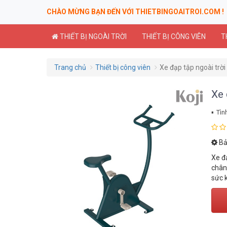
CHÀO MỪNG BẠN ĐẾN VỚI THIETBINGOAITROI.COM !
THIẾT BỊ NGOÀI TRỜI
THIẾT BỊ CÔNG VIÊN
T
Trang chủ
Thiết bị công viên
Xe đạp tập ngoài trờ
Xe 
Tìn
Bả
Xe đ
chân,
sức 