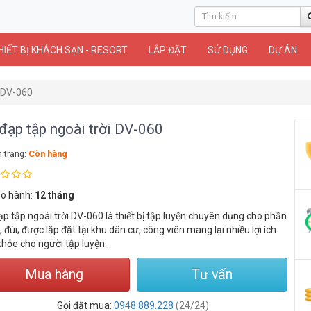
HIẾT BỊ KHÁCH SẠN - RESORT
LẮP ĐẶT
SỬ DỤNG
DỰ ÁN
i DV-060
đạp tập ngoài trời DV-060
h trạng:
Còn hàng
o hành:
12 tháng
ạp tập ngoài trời DV-060 là thiết bị tập luyện chuyên dụng cho phần
 đùi; được lắp đặt tại khu dân cư, công viên mang lại nhiều lợi ích
khỏe cho người tập luyện.
Mua hàng
Tư vấn
Gọi đặt mua:
0948.889.228
(24/24)