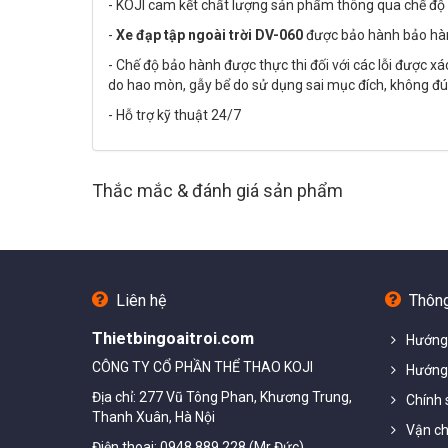
- KOJI cam kết chất lượng sản phẩm thông qua chế độ
-
Xe đạp tập ngoài trời DV-060
được bảo hành bảo hàn
- Chế độ bảo hành được thực thi đối với các lỗi được 
do hao mòn, gẫy bể do sử dụng sai mục đích, không đún
- Hỗ trợ kỹ thuật 24/7
Thắc mắc & đánh giá sản phẩm
Liên hệ
Thông
Thietbingoaitroi.com
Hướng
CÔNG TY CỔ PHẦN THỂ THAO KOJI
Hướng 
Địa chỉ: 277 Vũ Tông Phan, Khương Trung,
Chính 
Thanh Xuân, Hà Nội
Vận ch
Điện thoai: 0948.889.228 (Mr Đức)