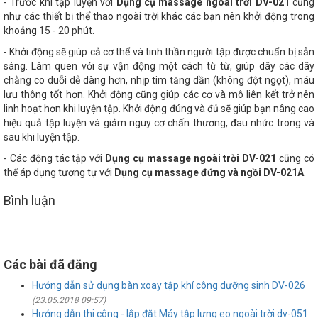
- Trước khi tập luyện với
Dụng cụ massage ngoài trời DV-021
cũng
như các thiết bị thể thao ngoài trời khác các bạn nên khởi động trong
khoảng 15 - 20 phút.
- Khởi động sẽ giúp cả cơ thể và tinh thần người tập được chuẩn bị sẵn
sàng. Làm quen với sự vận động một cách từ từ, giúp dây các dây
chằng co duỗi dễ dàng hơn, nhịp tim tăng dần (không đột ngọt), máu
lưu thông tốt hơn. Khởi động cũng giúp các cơ và mô liên kết trở nên
linh hoạt hơn khi luyện tập. Khởi động đúng và đủ sẽ giúp bạn nâng cao
hiệu quả tập luyện và giảm nguy cơ chấn thương, đau nhức trong và
sau khi luyện tập.
- Các động tác tập với
Dụng cụ massage ngoài trời DV-021
cũng có
thể áp dụng tương tự với
Dụng cụ massage đứng và ngồi DV-021A
.
Bình luận
Các bài đã đăng
Hướng dẫn sử dụng bàn xoay tập khí công dưỡng sinh DV-026
(23.05.2018 09:57)
Hướng dẫn thi công - lắp đặt Máy tập lưng eo ngoài trời dv-051