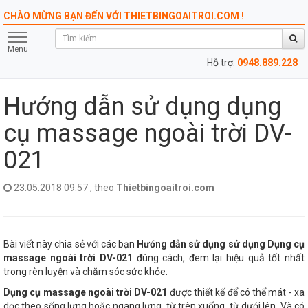
CHÀO MỪNG BẠN ĐẾN VỚI THIETBINGOAITROI.COM !
Menu
Hỗ trợ:
0948.889.228
Hướng dẫn sử dụng dụng
cụ massage ngoài trời DV-
021
23.05.2018 09:57 , theo
Thietbingoaitroi.com
Bài viết này chia sẻ với các bạn
Hướng dẫn sử dụng sử dụng Dụng cụ
massage ngoài trời DV-021
đúng cách, đem lại hiệu quả tốt nhất
trong rèn luyện và chăm sóc sức khỏe.
Dụng cụ massage ngoài trời DV-021
được thiết kế để có thể mát - xa
dọc theo sống lưng hoặc ngang lưng, từ trên xuống, từ dưới lên. Và có