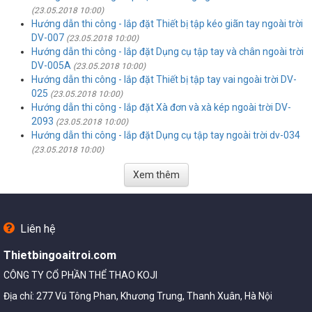
(23.05.2018 10:00)
Hướng dẫn thi công - lắp đặt Thiết bị tập kéo giãn tay ngoài trời
DV-007
(23.05.2018 10:00)
Hướng dẫn thi công - lắp đặt Dụng cụ tập tay và chân ngoài trời
DV-005A
(23.05.2018 10:00)
Hướng dẫn thi công - lắp đặt Thiết bị tập tay vai ngoài trời DV-
025
(23.05.2018 10:00)
Hướng dẫn thi công - lắp đặt Xà đơn và xà kép ngoài trời DV-
2093
(23.05.2018 10:00)
Hướng dẫn thi công - lắp đặt Dụng cụ tập tay ngoài trời dv-034
(23.05.2018 10:00)
Xem thêm
Liên hệ
Thietbingoaitroi.com
CÔNG TY CỔ PHẦN THỂ THAO KOJI
Địa chỉ: 277 Vũ Tông Phan, Khương Trung, Thanh Xuân, Hà Nội