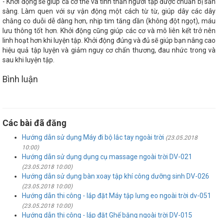
- Khởi động sẽ giúp cả cơ thể và tinh thần người tập được chuẩn bị sẵn
sàng. Làm quen với sự vận động một cách từ từ, giúp dây các dây
chằng co duỗi dễ dàng hơn, nhịp tim tăng dần (không đột ngọt), máu
lưu thông tốt hơn. Khởi động cũng giúp các cơ và mô liên kết trở nên
linh hoạt hơn khi luyện tập. Khởi động đúng và đủ sẽ giúp bạn nâng cao
hiệu quả tập luyện và giảm nguy cơ chấn thương, đau nhức trong và
sau khi luyện tập.
Bình luận
Các bài đã đăng
Hướng dẫn sử dụng Máy đi bộ lắc tay ngoài trời
(23.05.2018
10:00)
Hướng dẫn sử dụng dụng cụ massage ngoài trời DV-021
(23.05.2018 10:00)
Hướng dẫn sử dụng bàn xoay tập khí công dưỡng sinh DV-026
(23.05.2018 10:00)
Hướng dẫn thi công - lắp đặt Máy tập lưng eo ngoài trời dv-051
(23.05.2018 10:00)
Hướng dẫn thi công - lắp đặt Ghế băng ngoài trời DV-015