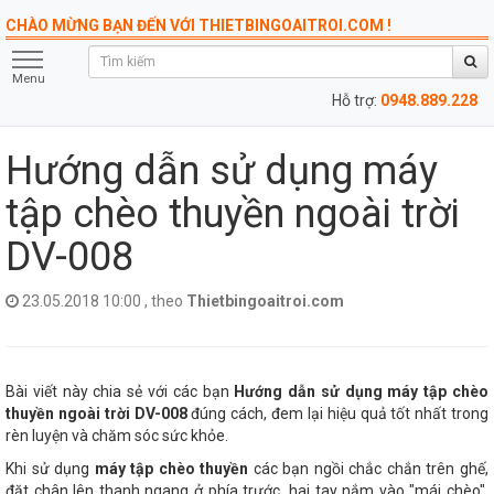
CHÀO MỪNG BẠN ĐẾN VỚI THIETBINGOAITROI.COM !
Menu
Hỗ trợ:
0948.889.228
Hướng dẫn sử dụng máy
tập chèo thuyền ngoài trời
DV-008
23.05.2018 10:00 , theo
Thietbingoaitroi.com
Bài viết này chia sẻ với các bạn
Hướng dẫn sử dụng máy tập chèo
thuyền ngoài trời DV-008
đúng cách, đem lại hiệu quả tốt nhất trong
rèn luyện và chăm sóc sức khỏe.
Khi sử dụng
máy tập chèo thuyền
các bạn ngồi chắc chắn trên ghế,
đặt chân lên thanh ngang ở phía trước, hai tay nắm vào "mái chèo",