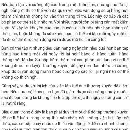
Nếu bạn tập với cường độ cao trong một thời gian, nhưng sau đó lại
nghỉ bẵng đi thì cơ thể vốn đã quen với việc vận động sẽ bị hẫng hụt,
thậm chí nhanh chóng rơi vào tình trạng trì trệ. Lúc này cơ bắp và các
bộ phận cơ thể sẽ bị nhão ra. Với nhiều người còn bị tăng cân mất kiểm
soát. Vì vậy lời khuyên của các chuyên gia là nếu như bạn không có
thời gian, hoặc không đủ sức khỏe, bạn có thể chỉ tập mỗi ngày một ít,
đủ để cơ thể được vận động và ra được mồ hôi thì càng tốt.
Bạn có thể tập ít nhưng đều đặn hằng ngày còn hiệu quả hơn bạn tập
hùng hục trong một vài ngày rồi lại nghỉ bẵng đi hàng tuần, hàng
tháng mới tập lại. Sự bập bõm thậm chí còn phản tác dụng vì cơ thể
không được rèn luyện thường xuyên, dễ gây nên đau nhức cơ xương
khớp do bị vận động mạnh hoặc cường độ cao rồi lại nghỉ nên cơ thể
không kịp thích nghi.
Cũng vậy, ví dụ với lợi ích của việc tập thể dục thường xuyên để giảm
béo. Nếu sau một thời gian bạn đã giảm được cân nặng như ý muốn,
sau đó bạn dừng lại không tiếp tục tập thể dục thì nguy cơ tăng cân trở
lại rất rõ ràng.
Điều quan trọng ở đây là bạn phải duy trì một chế độ tập thường xuyên
để cơ thể luôn trong trạng thái săn chắc; nếu không việc tích lũy mỡ
thừa, các cơ bắp chảy nhão do thiếu vận động sẽ diễn ra nhanh chóng,
chưa kể sau thời gian tập thể dục giúp kích thích việc ăn uống của bạn