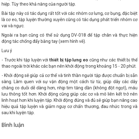
hiệp. Tùy theo khả năng của người tập.
Bài tập này có tác dụng rất tốt với các nhóm cơ lưng, cơ bụng, đặc biệt
là cơ eo, tập luyện thường xuyên cũng có tác dụng phát triển nhóm cơ
vai và ngực.
Ngoài ra bạn cũng có thể sử dụng DV-018 để tập chân và thực hiện
động tác chống đẩy bằng tay (xem hình vẽ).
Lưu ý
- Trước khi tập luyện với
thiết bị tập lưng eo
cũng như các thiết bị thể
thao ngoài trời khác các bạn nên khởi động trong khoảng 15 - 20 phút.
- Khởi động sẽ giúp cả cơ thể và tinh thần người tập được chuẩn bị sẵn
sàng. Làm quen với sự vận động một cách từ từ, giúp dây các dây
chằng co duỗi dễ dàng hơn, nhịp tim tăng dần (không đột ngọt), máu
lưu thông tốt hơn. Khởi động cũng giúp các cơ và mô liên kết trở nên
linh hoạt hơn khi luyện tập. Khởi động đúng và đủ sẽ giúp bạn nâng cao
hiệu quả tập luyện và giảm nguy cơ chấn thương, đau nhức trong và
sau khi luyện tập.
Bình luận