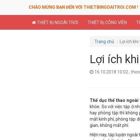
CHÀO MỪNG BẠN ĐẾN VỚI THIETBINGOAITROI.COM !
THIẾT BỊ NGOÀI TRỜI
THIẾT BỊ CÔNG VIÊN
T
Trang chủ
Lợi ích khi 
Lợi ích khi
16.10.2018 10:02 , the
Thể dục thể thao ngoài 
khỏe. So với việc tập ở n
hay phòng tập thì không p
mất kinh phí, phòng tập đ
gian, không mất phí.
Hiện nay, tập luyện ngoà