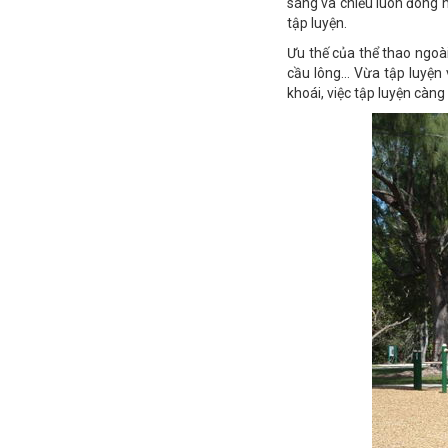
sáng và chiều luôn đông n
tập luyện.
Ưu thế của thể thao ngoài
cầu lông… Vừa tập luyện 
khoái, việc tập luyện càn