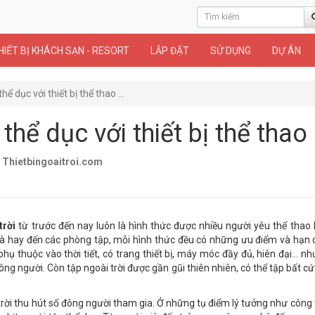
HIẾT BỊ KHÁCH SẠN - RESORT
LẮP ĐẶT
SỬ DỤNG
DỰ ÁN
thể dục với thiết bị thể thao ...
 thể dục với thiết bị thể thao
o
Thietbingoaitroi.com
trời
từ trước đến nay luôn là hình thức được nhiều người yêu thể thao 
hà hay đến các phòng tập, mỗi hình thức đều có những ưu điểm và hạn c
hụ thuộc vào thời tiết, có trang thiết bị, máy móc đầy đủ, hiên đại… nh
ông người. Còn tập ngoài trời được gần gũi thiên nhiên, có thể tập bất cứ
i trời thu hút số đông người tham gia. Ở những tụ điểm lý tưởng như công 