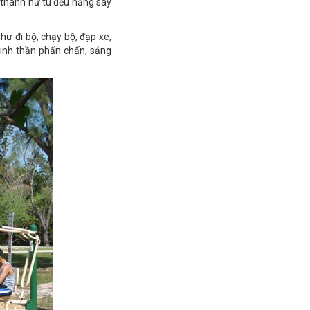
m thanh nữ tú đều hăng say
hư đi bộ, chạy bộ, đạp xe,
tinh thần phấn chấn, sảng