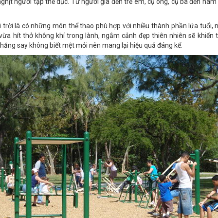
ghịt người tập thể dục. Từ người già đến trẻ em, cụ ông, cụ bà đến na
 trời là có những môn thể thao phù hợp với nhiều thành phần lứa tuổi, n
vừa hít thở không khí trong lành, ngắm cảnh đẹp thiên nhiên sẽ khiến 
g hăng say không biết mệt mỏi nên mang lại hiệu quả đáng kể.