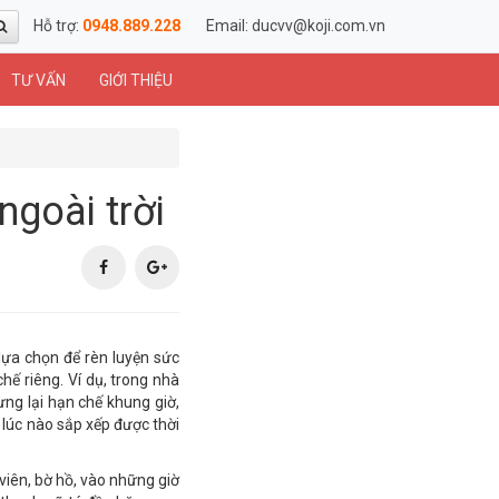
Hỗ trợ:
0948.889.228
Email:
ducvv@koji.com.vn
TƯ VẤN
GIỚI THIỆU
 ngoài trời
lựa chọn để rèn luyện sức
hế riêng. Ví dụ, trong nhà
ưng lại hạn chế khung giờ,
 lúc nào sắp xếp được thời
viên, bờ hồ, vào những giờ