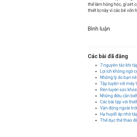
thể làm hỏng hóc, gỉ sét cá
thiết bị này vì các bé vốn
Bình luận
Các bài đã đăng
7 nguyên tắc khi tậ
Lợi ích không ngờ c
Những lý do bạn nên
Tập luyện với máy
Rèn luyện sức khỏe 
Những điều cần biết 
Các bài tập với thiết
Vận động ngoài tr
Hạ huyết áp nhờ tập
Thể dục thể thao 