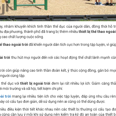
 nhằm khuyến khích tinh thần thể dục của người dân, đồng thời hỗ t
ều địa phương, thành phố đã trang bị thêm nhiều
thiết bị thể thao ngoài
g cao chất lượng cuộc sống.
thể thao ngoài trời
đã khiến người dân tích cực hơn trong tập luyện, vì gi
ài trời
thu hút mọi người đến với các hoạt động thể chất lành mạnh cũng
rời còn giúp nâng cao tinh thần đoàn kết, ý thức cộng đồng, gắn bó mọi
người cùng tập.
hể dục với
thiết bị ngoài trời
đem lại rất nhiều lợi ích: Giảm căng 
i môi trường và xã hội, tiết kiệm chi phí.
ài trời
mang lại nhiều tiện ích cho việc tập luyện, đáp ứng nhu cầu rè
 này có cấu tạo đơn giản, dễ sử dụng nên ai cũng có thể dùng được.
nhiều điều kiện thời tiết khác nhau nên các thiết bị thường có cấu tạo đ
 cũng cần lưu ý mỗi khi sử dụng nên kiểm tra kỹ độ an toàn của thiết bị,