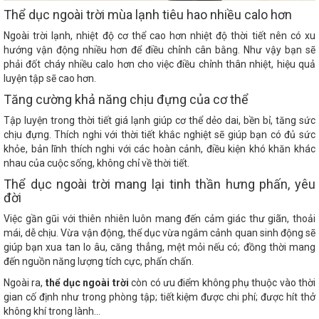
Thể dục ngoài trời mùa lạnh tiêu hao nhiều calo hơn
Ngoài trời lạnh, nhiệt độ cơ thể cao hơn nhiệt độ thời tiết nên có xu
hướng vận động nhiều hơn để điều chỉnh cân bằng. Như vậy bạn sẽ
phải đốt cháy nhiều calo hơn cho việc điều chỉnh thân nhiệt, hiệu quả
luyện tập sẽ cao hơn.
Tăng cường khả năng chịu đựng của cơ thể
Tập luyện trong thời tiết giá lạnh giúp cơ thể dẻo dai, bền bỉ, tăng sức
chịu đựng. Thích nghi với thời tiết khắc nghiệt sẽ giúp bạn có đủ sức
khỏe, bản lĩnh thích nghi với các hoàn cảnh, điều kiện khó khăn khác
nhau của cuộc sống, không chỉ về thời tiết.
Thể dục ngoài trời mang lại tinh thần hưng phấn, yêu
đời
Việc gần gũi với thiên nhiên luôn mang đến cảm giác thư giãn, thoải
mái, dễ chịu. Vừa vận động, thể dục vừa ngắm cảnh quan sinh động sẽ
giúp bạn xua tan lo âu, căng thẳng, mệt mỏi nếu có; đồng thời mang
đến nguồn năng lượng tích cực, phấn chấn.
Ngoài ra,
thể dục ngoài trời
còn có ưu điểm không phụ thuộc vào thời
gian cố định như trong phòng tập; tiết kiệm được chi phí; được hít thở
không khí trong lành…