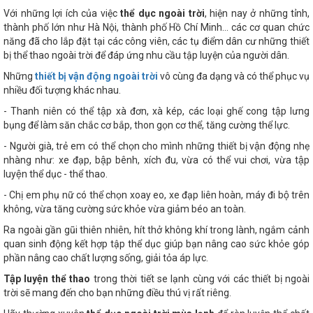
Với những lợi ích của việc
thể dục ngoài trời
, hiện nay ở những tỉnh,
thành phố lớn như Hà Nội, thành phố Hồ Chí Minh… các cơ quan chức
năng đã cho lắp đặt tại các công viên, các tụ điểm dân cư những thiết
bị thể thao ngoài trời để đáp ứng nhu cầu tập luyện của người dân.
Những
thiết bị vận động ngoài trời
vô cùng đa dạng và có thể phục vụ
nhiều đối tượng khác nhau.
- Thanh niên có thể tập xà đơn, xà kép, các loại ghế cong tập lưng
bụng để làm săn chắc cơ bắp, thon gọn cơ thể, tăng cường thể lực.
- Người già, trẻ em có thể chọn cho mình những thiết bị vận động nhẹ
nhàng như: xe đạp, bập bênh, xích đu, vừa có thể vui chơi, vừa tập
luyện thể dục - thể thao.
- Chị em phụ nữ có thể chọn xoay eo, xe đạp liên hoàn, máy đi bộ trên
không, vừa tăng cường sức khỏe vừa giảm béo an toàn.
Ra ngoài gần gũi thiên nhiên, hít thở không khí trong lành, ngắm cảnh
quan sinh động kết hợp tập thể dục giúp bạn nâng cao sức khỏe góp
phần nâng cao chất lượng sống, giải tỏa áp lực.
Tập luyện thể thao
trong thời tiết se lạnh cùng với các thiết bị ngoài
trời sẽ mang đến cho bạn những điều thú vị rất riêng.